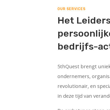
OUR SERVICES
Het Leider
persoonlijk
bedrijfs-ac
5thQuest brengt unieke
ondernemers, organisat
revolutionair, en spec
in deze tijd van verand