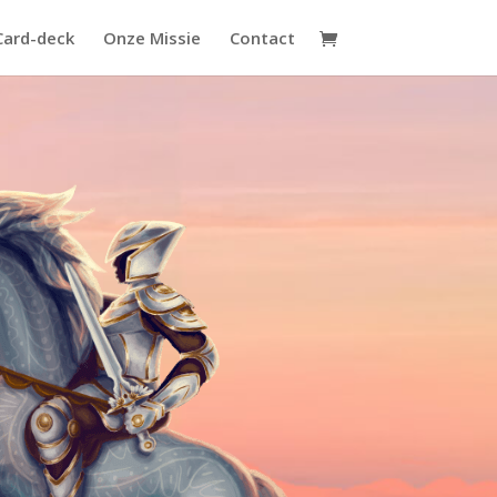
Card-deck
Onze Missie
Contact