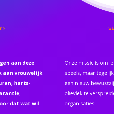
VE?
WA
ngen aan deze
Onze missie is om le
ek aan vrouwelijk
speels, maar tegelij
uren, harts-
een nieuw bewustzij
arantie,
olievlek te versprei
oor dat wat wil
organisaties.