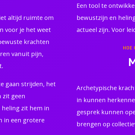
Een tool te ontwikkel
niet altijd ruimte om
bewustzijn en helin
n voor je het weet
actueel zijn. Voor le
bewuste krachten
HOE 
en vanuit pijn,
t.
te gaan strijden, het
Archetypische krach
n zit geen
in kunnen herkenne
 heling zit hem in
gesprek kunnen ope
n in een grotere
brengen op collectie